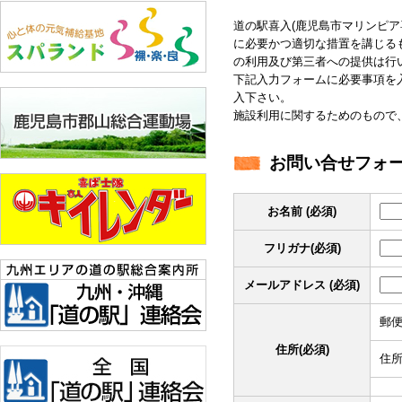
道の駅喜入(鹿児島市マリンピ
に必要かつ適切な措置を講じる
の利用及び第三者への提供は行
下記入力フォームに必要事項を入
入下さい。
施設利用に関するためのもので
お問い合せフォ
お名前 (必須)
フリガナ(必須)
メールアドレス (必須)
郵
住所(必須)
住